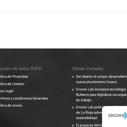
ección de datos RGPD
Útimas Entradas
ítica de Privacidad
Del diseño al campo: desarrollam
nuevo pluviómetro Cesens
ítica de Cookies
Encore-Lab incorpora tecnología
iso Legal
Bullsens para digitalizar sus espac
rminos y condiciones Generales
de trabajo
ítica de envíos
Encore Lab participa en el Foro 
de La Rioja sobre digitalización y
sostenibilidad
El proyecto NAVINOPT avanza en