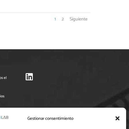
1
2
Siguiente
os el
ios
Pymes
Gestionar consentimiento
 su