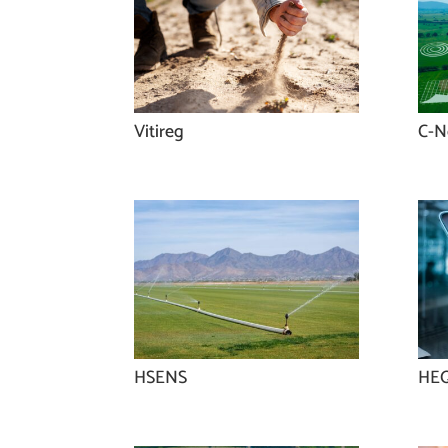
Vitireg
C-N
HSENS
HE