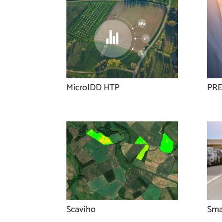
MicroIDD HTP
PR
Scaviho
Sma