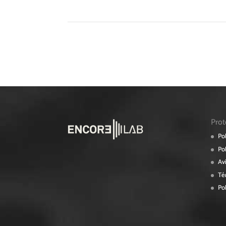
Prot
Pol
Pol
Av
Té
Pol