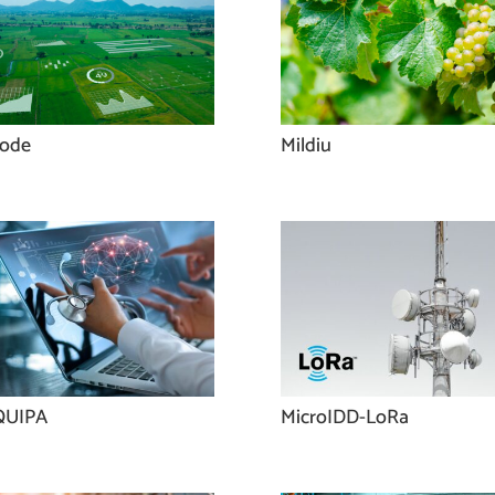
ode
Mildiu
QUIPA
MicroIDD-LoRa