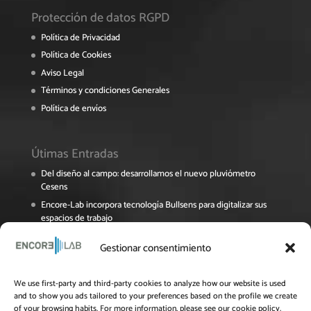
Protección de datos RGPD
Política de Privacidad
Política de Cookies
Aviso Legal
Términos y condiciones Generales
Política de envíos
Útimas Entradas
Del diseño al campo: desarrollamos el nuevo pluviómetro
Cesens
Encore-Lab incorpora tecnología Bullsens para digitalizar sus
espacios de trabajo
Encore Lab participa en el Foro Pymes de La Rioja sobre
Gestionar consentimiento
digitalización y sostenibilidad
El proyecto NAVINOPT avanza en su recta final
We use first-party and third-party cookies to analyze how our website is used
Jornada Online del Grupo Operativo OPTIAL: Innovación y
and to show you ads tailored to your preferences based on the profile we create
eficiencia en el uso del agua para el cultivo del almendro
of your browsing habits. For more information, please see our cookie policy.