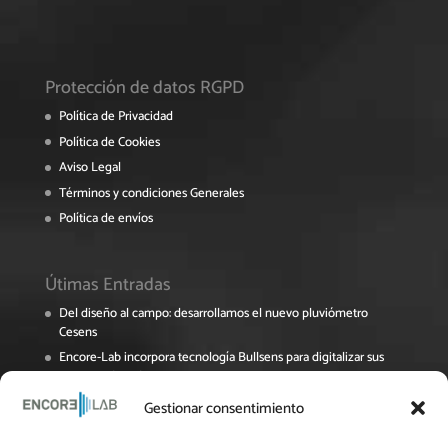
Protección de datos RGPD
Política de Privacidad
Política de Cookies
Aviso Legal
Términos y condiciones Generales
Política de envíos
Útimas Entradas
Del diseño al campo: desarrollamos el nuevo pluviómetro
Cesens
Encore-Lab incorpora tecnología Bullsens para digitalizar sus
espacios de trabajo
Encore Lab participa en el Foro Pymes de La Rioja sobre
Gestionar consentimiento
digitalización y sostenibilidad
El proyecto NAVINOPT avanza en su recta final