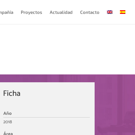
mpañía
Proyectos
Actualidad
Contacto
Ficha
Año
2018
Área