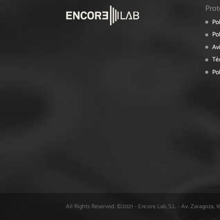
Prot
Pol
Pol
Av
Té
Pol
All Rights Reserved. ©2021 - Encore Lab, S.L. - Av. Zaragoza, 18