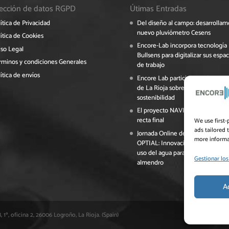
ección de datos RGPD
Útimas Entradas
ítica de Privacidad
Del diseño al campo: desarrollam
nuevo pluviómetro Cesens
ítica de Cookies
Encore-Lab incorpora tecnología
iso Legal
Bullsens para digitalizar sus espac
rminos y condiciones Generales
de trabajo
ítica de envíos
Encore Lab participa en el Foro 
de La Rioja sobre digitalización y
sostenibilidad
El proyecto NAVINOPT avanza en
recta final
We use first-
ads tailored 
Jornada Online del Grupo Operati
more informat
OPTIAL: Innovación y eficiencia e
uso del agua para el cultivo del
Gestionar los
almendro
A
, 1º, oficina 2, 26006 Logroño, La Rioja. (Spain)