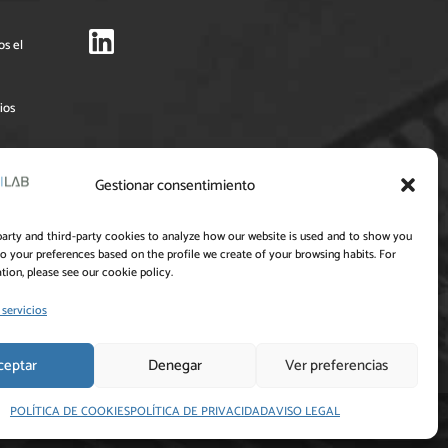
os el
ios
Pymes
Gestionar consentimiento
 su
party and third-party cookies to analyze how our website is used and to show you
to your preferences based on the profile we create of your browsing habits. For
vo
ion, please see our cookie policy.
n el
 servicios
ceptar
Denegar
Ver preferencias
POLÍTICA DE COOKIES
POLÍTICA DE PRIVACIDAD
AVISO LEGAL