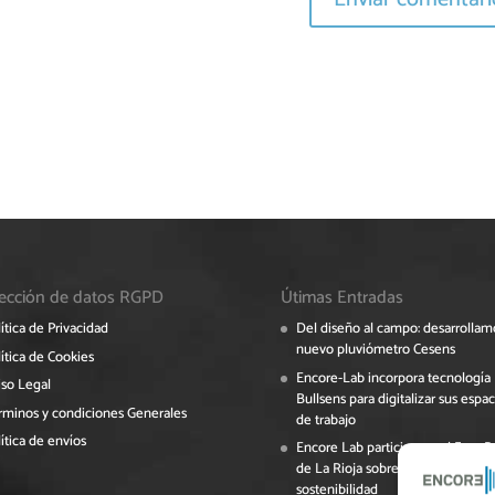
ección de datos RGPD
Útimas Entradas
ítica de Privacidad
Del diseño al campo: desarrollam
nuevo pluviómetro Cesens
ítica de Cookies
Encore-Lab incorpora tecnología
iso Legal
Bullsens para digitalizar sus espac
rminos y condiciones Generales
de trabajo
ítica de envíos
Encore Lab participa en el Foro 
de La Rioja sobre digitalización y
sostenibilidad