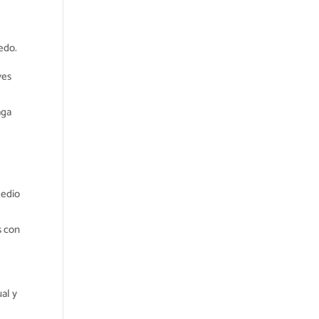
edo.
ves
aga
medio
s con
l
al y