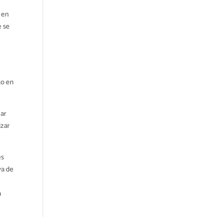
 en
e se
to en
lar
izar
es
va de
a
e