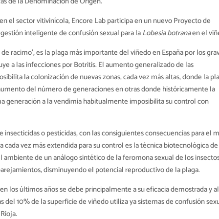
cas de la
Denominación de Origen.
 en el sector vitivinícola, Encore Lab participa en un nuevo Proyecto de
e gestión inteligente de confusión sexual para la
Lobesia botrana
en el viñ
de racimo’, es la plaga más importante del viñedo en España por los gra
e a las infecciones por Botritis. El aumento generalizado de las
ibilita la colonización de nuevas zonas, cada vez más altas, donde la pl
 aumento del número de generaciones en otras donde históricamente la
ima generación a la vendimia habitualmente imposibilita su control con
e insecticidas o pesticidas, con las consiguientes consecuencias para el 
va cada vez más extendida para su control es la técnica biotecnológica de
 el ambiente de un análogo sintético de la feromona sexual de los insecto
emparejamientos, disminuyendo el potencial reproductivo de la plaga.
 en los últimos años se debe principalmente a su eficacia demostrada y a
 del 10% de la superficie de viñedo utiliza ya sistemas de confusión sexu
Rioja.