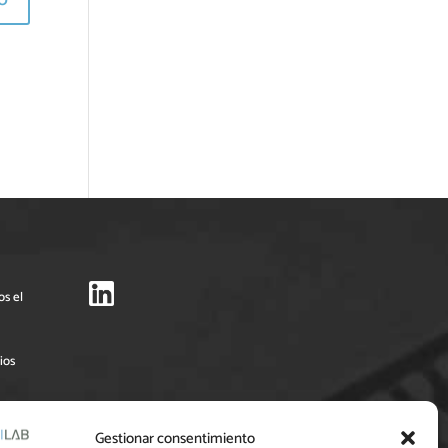
os el
ios
Pymes
Gestionar consentimiento