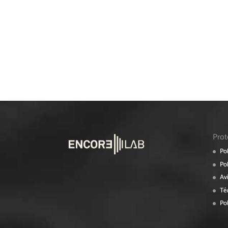
Prot
Pol
Pol
Av
Té
Pol