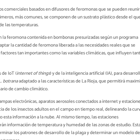
os comerciales basados en difusores de feromonas que se pueden reunir
 primeros, más comunes, se componen de un sustrato plástico desde el qu
de las temperaturas.
ran la feromona contenida en bombonas presurizadas según un programa
tar la cantidad de feromona liberada a las necesidades reales que se
factores tan importantes como las variables climáticas, que influyen tan
 de IoT (
internet of things
) y de la inteligencia artificial (IA), para desarrol
L. botrana
adaptado a las características de La Rioja, que permitirá maxim
nario de cambio climático.
ampas electrónicas, aparatos aerosoles conectados a internet y estacion
a de los insectos adultos en el campo en tiempo real, delineando la cur
 esta información a la nube. Al mismo tiempo, las estaciones
arán información de temperatura y humedad de las zonas de estudio. Est
erminar los patrones de desarrollo de la plaga y determinar un modelo d