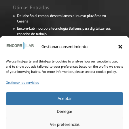
Útimas Entradas
Del diseño al campo: desarrollamos el nuevo pluviómetro
Cesens
Encore-Lab incorpora tecnología Bullsens para digitalizar sus
espacios de trabajo
Encore Lab participa en el Foro Pymes de La Rioja sobre
Gestionar consentimiento
digitalización y sostenibilidad
El proyecto NAVINOPT avanza en su recta final
Jornada Online del Grupo Operativo OPTIAL: Innovación y
We use first-party and third-party cookies to analyze how our website is used
and to show you ads tailored to your preferences based on the profile we create
eficiencia en el uso del agua para el cultivo del almendro
of your browsing habits. For more information, please see our cookie policy.
Gestionar los servicios
Aceptar
Denegar
Ver preferencias