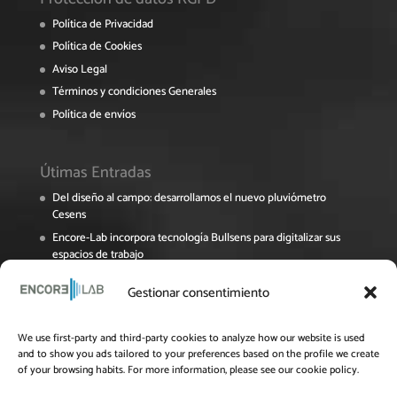
Política de Privacidad
Política de Cookies
Aviso Legal
Términos y condiciones Generales
Política de envíos
Útimas Entradas
Del diseño al campo: desarrollamos el nuevo pluviómetro
Cesens
Encore-Lab incorpora tecnología Bullsens para digitalizar sus
espacios de trabajo
Encore Lab participa en el Foro Pymes de La Rioja sobre
Gestionar consentimiento
digitalización y sostenibilidad
El proyecto NAVINOPT avanza en su recta final
We use first-party and third-party cookies to analyze how our website is used
Jornada Online del Grupo Operativo OPTIAL: Innovación y
and to show you ads tailored to your preferences based on the profile we create
eficiencia en el uso del agua para el cultivo del almendro
of your browsing habits. For more information, please see our cookie policy.