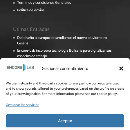
Términos y condiciones Generales
Política de envíos
Útimas Entradas
Del diseño al campo: desarrollamos el nuevo pluviómetro
Cesens
Encore-Lab incorpora tecnología Bullsens para digitalizar sus
espacios de trabajo
Encore Lab participa en el Foro Pymes de La Rioja sobre
Gestionar consentimiento
digitalización y sostenibilidad
El proyecto NAVINOPT avanza en su recta final
We use first-party and third-party cookies to analyze how our website is used
Jornada Online del Grupo Operativo OPTIAL: Innovación y
and to show you ads tailored to your preferences based on the profile we create
eficiencia en el uso del agua para el cultivo del almendro
of your browsing habits. For more information, please see our cookie policy.
Gestionar los servicios
Aceptar