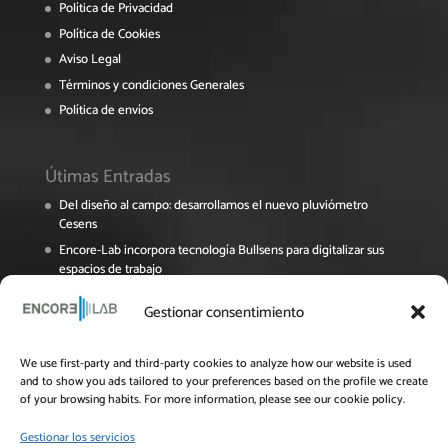
Política de Privacidad
Política de Cookies
Aviso Legal
Términos y condiciones Generales
Política de envíos
Útimas Entradas
Del diseño al campo: desarrollamos el nuevo pluviómetro
Cesens
Encore-Lab incorpora tecnología Bullsens para digitalizar sus
espacios de trabajo
Encore Lab participa en el Foro Pymes de La Rioja sobre
Gestionar consentimiento
digitalización y sostenibilidad
El proyecto NAVINOPT avanza en su recta final
We use first-party and third-party cookies to analyze how our website is used
Jornada Online del Grupo Operativo OPTIAL: Innovación y
and to show you ads tailored to your preferences based on the profile we create
eficiencia en el uso del agua para el cultivo del almendro
of your browsing habits. For more information, please see our cookie policy.
Gestionar los servicios