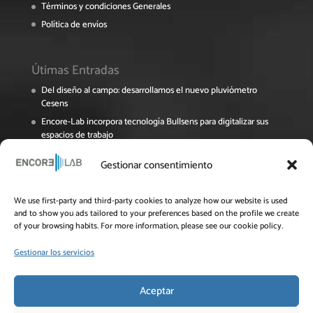
Términos y condiciones Generales
Política de envíos
Útimas Entradas
Del diseño al campo: desarrollamos el nuevo pluviómetro
Cesens
Encore-Lab incorpora tecnología Bullsens para digitalizar sus
espacios de trabajo
Encore Lab participa en el Foro Pymes de La Rioja sobre
Gestionar consentimiento
digitalización y sostenibilidad
El proyecto NAVINOPT avanza en su recta final
We use first-party and third-party cookies to analyze how our website is used
Jornada Online del Grupo Operativo OPTIAL: Innovación y
and to show you ads tailored to your preferences based on the profile we create
eficiencia en el uso del agua para el cultivo del almendro
of your browsing habits. For more information, please see our cookie policy.
Gestionar los servicios
Aceptar