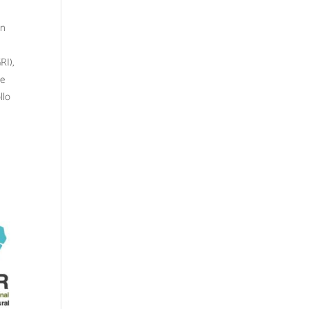
ón
RI),
de
llo