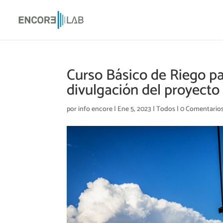
Curso Básico de Riego pa
divulgación del proyect
por
info encore
|
Ene 5, 2023
|
Todos
|
0 Comentario