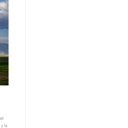
del
 y la