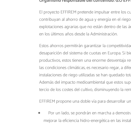
Organismo responsable del contenido: G.O EF
El proyecto EFFIREM pretende impulsar entre los c
contribuyan al ahorro de agua y energía en el riego
explotaciones agrarias que no están dentro de las
en los últimos años desde la Administración.
Estos ahorros permitirán garantizar la competitivida
desaparición del sistema de cuotas en Europa. Si b
productivos, estos tienen una enorme desventaja re
las condiciones climáticas, es necesario regar, a di
instalaciones de riego utilizadas se han quedado t
Además del impacto medioambiental que estos supo
tercio de los costes del cultivo, disminuyendo la ren
EFFIREM propone una doble vía para desarrollar una
Por un lado, se pondrán en marcha a demostrado
mejorar la eficiencia hidro-energética en las insta