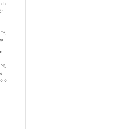
a la
ión
NEA,
ea.
ón
RI),
de
ollo