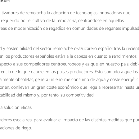
FIREM
ultivadores de remolacha la adopción de tecnologías innovadoras que
 requerido por el cultivo de la remolacha, centrándose en aquellas
 áreas de modernización de regadíos en comunidades de regantes impulsa
d y sostenibilidad del sector remolachero-azucarero español tras la recien
ien los productores españoles están a la cabeza en cuanto a rendimientos
specto a sus competidores centroeuropeos y es que, en nuestro país, deb
ferencia de lo que ocurre en los países productores. Esto, sumado a que las
otalmente obsoletas, genera un enorme consumo de agua y coste energétic
nen, conllevan un gran coste económico que llega a representar hasta u
tabilidad del mismo y, por tanto, su competitividad.
 solución eficaz:
res escala real para evaluar el impacto de las distintas medidas que p
laciones de riego.