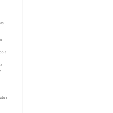
das
te
ido a
o.
n
ueden