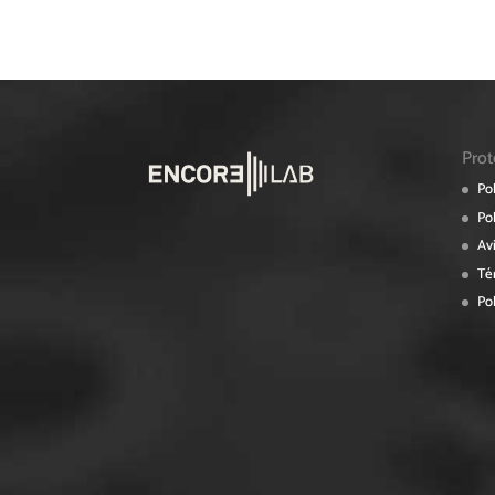
Prot
Pol
Pol
Av
Té
Pol