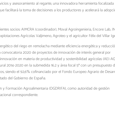
icios y asesoramiento al regante, una innovadora herramienta focalizada 
que facilitará la toma de decisiones a los productores y acelerará la adopc
uientes socios: AIMCRA (coordinador), Moval Agroingenieria, Encore Lab, I
Explotaciones Agrícolas Valjimeno, Agroteo y el agricultor Félix del Villar Ig
ergético del riego en remolacha mediante eficiencia energética y reducci
 convocatoria 2020 de proyectos de innovación de interés general por
innovación en materia de productividad y sostenibilidad agrícolas (AEI-AG
ural 2014-2020 en la submedida 16.2 y área focal 5ª con un presupuesto 
ros, siendo el 92,6% cofinanciado por el Fondo Europeo Agrario de Desarr
Estado del Gobierno de España.
ión y Formación Agroalimentaria (DGDRIFA), como autoridad de gestión
acional correspondiente.